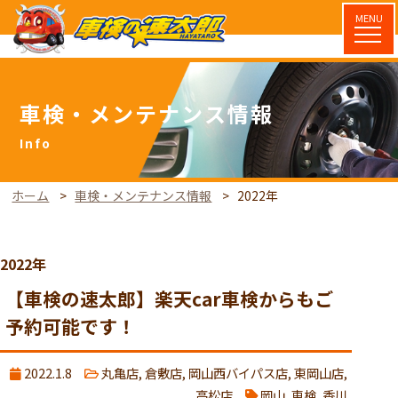
MENU
車検・メンテナンス情報
ホーム
車検・メンテナンス情報
2022年
2022年
【車検の速太郎】楽天car車検からもご
予約可能です！
2022.1.8
丸亀店
,
倉敷店
,
岡山西バイパス店
,
東岡山店
,
高松店
岡山
,
車検
,
香川