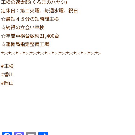
車検の速太郎(くるまのハヤシ)
定休日：第二火曜、毎週水曜、祝日
☆最短４５分の短時間車検
☆納得の立会い車検
☆年間車検台数約21,400台
☆運輸局指定整備工場
+:-:+:-:+:-:+:-:+:-:+:-:+:-:+:-:+:-:+:-:+:-:+:-:+:-:+:-
#車検
#香川
#岡山