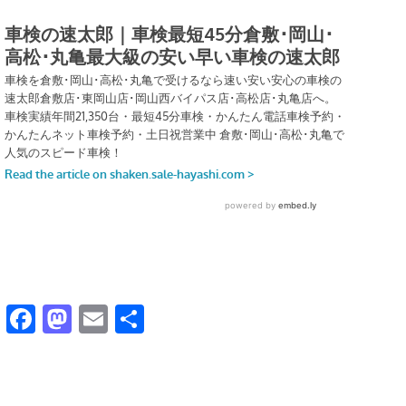
Facebook
Mastodon
Email
共
有