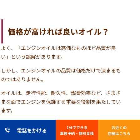
価格が高ければ良いオイル？
よく、「エンジンオイルは高価なものほど品質が良
い」という誤解があります。
しかし、エンジンオイルの品質は価格だけで決まるも
のではありません。
オイルは、走行性能、耐久性、燃費効率など、さまざ
まな面でエンジンを保護する重要な役割を果たしてい
ます。
価格が高いからと言って必ずしもエンジンに適してい
1分でできる
お近くの
電話をかける
るか、またその車の状況や使用環境に適しているかは
車検予約・無料見積
店舗はこちら