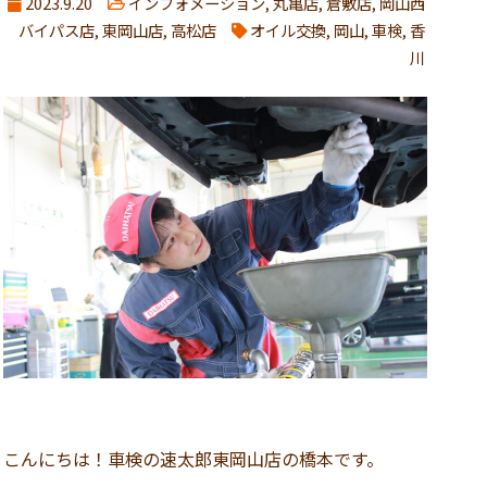
2023.9.20
インフォメーション
,
丸亀店
,
倉敷店
,
岡山西
バイパス店
,
東岡山店
,
高松店
オイル交換
,
岡山
,
車検
,
香
川
こんにちは！車検の速太郎東岡山店の橋本です。