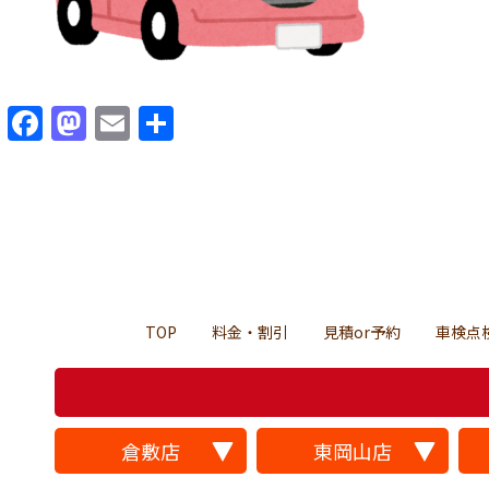
Facebook
Mastodon
Email
共
有
TOP
料金・割引
見積or予約
車検点
倉敷店
東岡山店