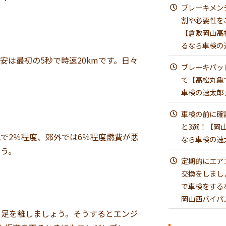
ブレーキメン
割や必要性を
【倉敷岡山高
るなら車検の
は最初の5秒で時速20kmです。日々
ブレーキパッ
て【高松丸亀
車検の速太郎
車検の前に確
と3選！【岡
で2％程度、郊外では6％程度燃費が悪
なら車検の速
ょう。
定期的にエア
交換をしまし
で車検をする
岡山西バイパ
ら足を離しましょう。そうするとエンジ