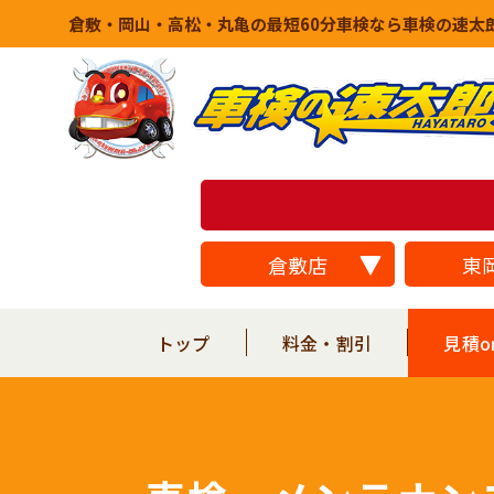
倉敷・岡山・高松・丸亀の最短60分車検なら車検の速太
倉敷店
東
トップ
料金・割引
見積o