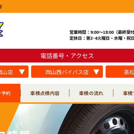
郎
営業時間：9:00～18:00（最終受付
定休日：第3･4火曜日・水曜・祝
電話番号・アクセス
岡山店
岡山西バイパス店
高
r予約
車検点検内容
車検の流れ
車検