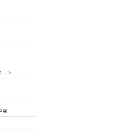
ション
ス店