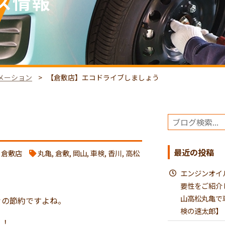
ス情報
メーション
【倉敷店】エコドライブしましょう
最近の投稿
,
倉敷店
丸亀
,
倉敷
,
岡山
,
車検
,
香川
,
高松
エンジンオイ
要性をご紹介
山高松丸亀で
々の節約ですよね。
検の速太郎】
！！