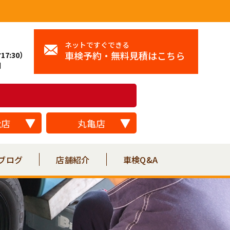
ネットですぐできる
車検予約・無料見積はこちら
17:30）
日
松店
丸亀店
ブログ
店舗紹介
車検Q&A