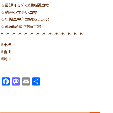
☆最短４５分の短時間車検
☆納得の立会い車検
☆年間車検台数約23,150台
☆運輸局指定整備工場
+:-:+:-:+:-:+:-:+:-:+:-:+:-:+:-:+:-:+:-:+:-:+:-:+:-:+:-
#車検
#香川
#岡山
Facebook
Mastodon
Email
共
有