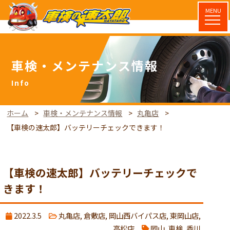
MENU
車検・メンテナンス情報
ホーム
車検・メンテナンス情報
丸亀店
【車検の速太郎】バッテリーチェックできます！
【車検の速太郎】バッテリーチェックで
きます！
2022.3.5
丸亀店
,
倉敷店
,
岡山西バイパス店
,
東岡山店
,
高松店
岡山
,
車検
,
香川