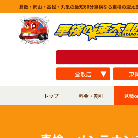
倉敷・岡山・高松・丸亀の最短60分車検なら車検の速太
倉敷店
東
トップ
料金・割引
見積o