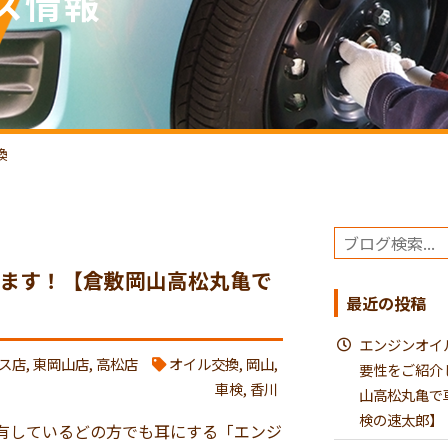
ス情報
換
ます！【倉敷岡山高松丸亀で
最近の投稿
エンジンオイ
ス店
,
東岡山店
,
高松店
オイル交換
,
岡山
,
要性をご紹介
車検
,
香川
山高松丸亀で
検の速太郎】
有しているどの方でも耳にする「エンジ