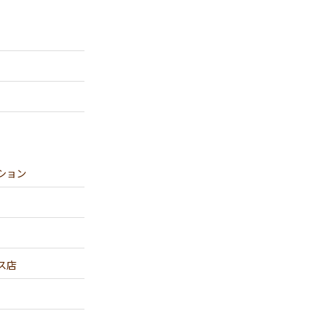
ション
ス店