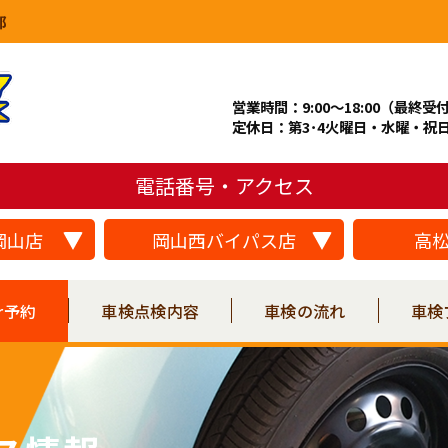
郎
営業時間：9:00～18:00（最終受付
定休日：第3･4火曜日・水曜・祝
電話番号・アクセス
岡山店
岡山西バイパス店
高
r予約
車検点検内容
車検の流れ
車検