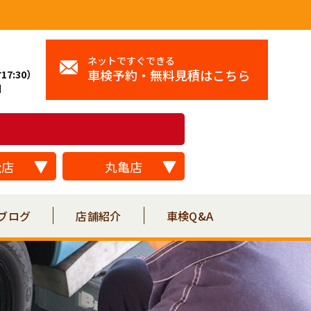
ネットですぐできる
車検予約・無料見積はこちら
17:30）
日
松店
丸亀店
ブログ
店舗紹介
車検Q&A